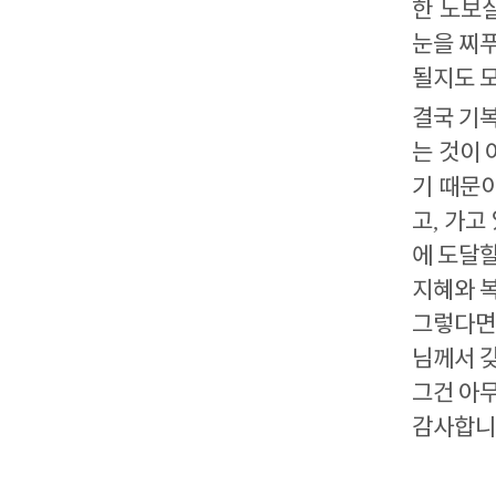
한 노보
눈을 찌
될지도 
결국 기
는 것이 
기 때문
고
,
가고
에 도달
지혜와 
그렇다면
님께서 
그건 아
감사합니