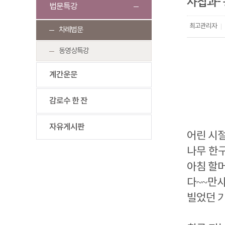
사집과-
법문특강
최고관리자
|
차례법문
동영상특강
계간운문
감로수 한 잔
자유게시판
어린 시절
나무 한
아침 할
다
~~
만
빌었던 