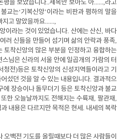
논평을 보았습니다
..
제목만 보아도 아
......,
라고
 불교는
‘
기복신앙
’
이라는 비판과 폄하의 말을
 빠지고 말았을까요
......,
신앙이라는 것이 있었습니다
.
산에는 산신
,
바다
 여러 신들을 만들어 섬기며 삶의 안락과 풍족
,
는 토착신앙의 많은 부분을 인정하고 융합하는
연스님은 신라의 서울 안에 일곱개의 가람의 터
 서청전
)
등은 토착신앙의 신성지역들이라고 기
어섰던 것을 알 수 있는 내용입니다
.
결과적으
구에 장승이나 돌무더기 등은 토착신앙과 불교
.
또한 오늘날까지도 전해지는 수륙재
,
팔관재
,
격과 내용은 다르지만 목적은 현세
.
내세의 복락
 오백전 기도를 올릴때보다 더 많은 사람들이