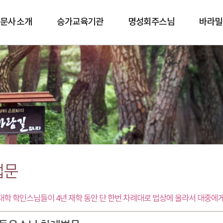
문사 소개
승가교육기관
명성회주스님
바라밀
바람길
법문
학 학인스님들이 4년 재학 동안 단 한번 차례대로 법상에 올라서 대중에게