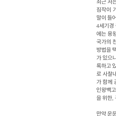
최근 저
짐작이 
말이 들
4
세기경 
에는 용
국가의 
방법을 
가 있으
록하고 
로
사찰내
가 함께
인왕백고
을 위한
,
만약 운