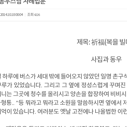
 동우스님 차례법문
2014.10.18 00:04
조회
4226
|
제목: 祈福(복을 빌
사집과 동우
 하루에 버스가 세대 밖에 들어오지 않았던 일명 촌구
구루가 있었습니다
.
그리고 그 옆에 정성스럽게 꾸며진
머니는 그곳에 청수를 올리시고 양손을 합장하여 비비
사형통
.. ”
등 뭐라고 뭐라고 소원을 말씀하시면 옆에서 저
기억이 있습니다
.
여러분도 옛날 고전에나 나올법한 이