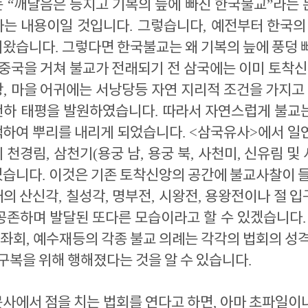
는
“
깨달
음은 등지고 기복의 늪에 빠진 한국불교
”
라는 
가는 내용이일 것입니다
.
그렇습니다
,
예전부터 한국의
어왔습니다
.
그렇다면 한국불교는 왜 기복의 늪에 풍덩
중국을 거쳐 불교가 전래되기 전 삼국에는 이미 토착
왕
,
마을 어귀에는 서낭당등 자연 지리적 조건을 가지고
천하 태평을 발원하였습니다
.
따라서 자연스럽게 불교
택하여 뿌리를 내리게 되었습니다
. <
삼국유사
>
에서
일
니 천경림
,
삼천기
(
용궁 남
,
용궁 북
,
사천미
,
신유림 및
있습니다
.
이것은 기존 토착신앙의 공간에 불교사찰이 들
의 산신각
,
칠성각
,
명부전
,
시왕전
,
용왕전이나 절 입
 공존하며 발달된 또다른 모습이라고 할 수 있겠습니다
좌회
,
예수재등의 각종 불교 의례는 각각의 법회의 성
구복을 위해 행해졌다는 것을 알 수 있습니다
.
문사에서 점을 치는 법회를 연다고 하면
,
아마 초파일이나