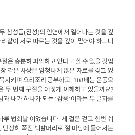
모두 참성품
(
진성
)
의 인연에서 일어나는 것을 깊
리같이 서로 따르는 것을 깊이 믿어야 하느니
구절은 충분히 파악하고 안다고 할 수 있을 것입
장 같은 사상은 엄청나게 많은 자료를 갖고 있
접목시키며 요리조리 공부하고
, 108
배는 운동으
은 두 번째 구절을 어떻게 이해하고 있을까요
?
님과 내가 하나가 되는
‘
감응
’
이라는 두 글자를
초하루 법회날 이었습니다
.
세 걸음 걷고 한번 쉬
,
단정히 쪽진 백발머리로 절 마당에 들어서는