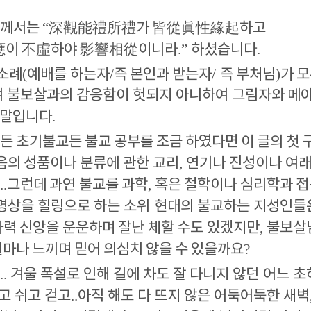
님께서는
“
深觀能禮所禮
가
皆從眞性緣起
하고
應
이
不虛
하야
影響相從
이니라
.”
하셨습니다
.
소례
(
예배를 하는자
/
즉 본인과 받는자
/
즉 부처님
)
가 
여 불보살과의 감응함이 헛되지 아니하여 그림자와 메아
 말입니다
.
 초기불교든 불교 공부를 조금 하였다면 이 글의 첫 
음의 성품이나 분류에 관한 교리
,
연기나 진성이나 여래
..
그런데 과연 불교를 과학
,
혹은 철학이나 심리학과 
 명상을 힐링으로 하는 소위 현대의 불교하는 지성인들
타력 신앙을 운운하며 잘난 체할 수도 있겠지만
,
불보살
얼마나 느끼며 믿어 의심치 않을 수 있을까요
?
..
겨울 폭설로 인해 길에 차도 잘 다니지 않던 어느 
고 쉬고 걷고
..
아직 해도 다 뜨지 않은 어둑어둑한 새벽