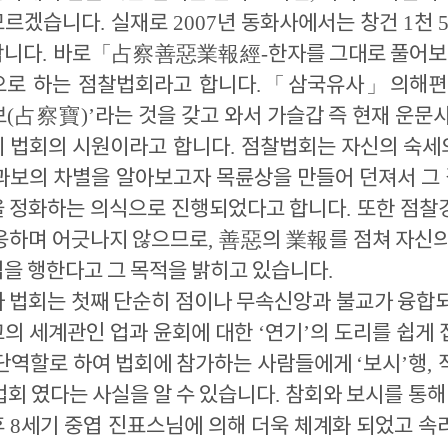
모르겠습니다
.
실재로
2007
년 동화사에서는 창건
1
천
합니다
.
바로
「
占察善惡業報經
-
한자를 그대로 풀어
으로 하는 점찰법회라고 합니다
.
「
삼국유사
」
의해편
보
(
占察寶
)’
라는 것을 갖고 와서 가슬갑 즉 현재 운
이 법회의 시원이라고 합니다
.
점찰법회는 자신의 숙세의
 과보의 차별을 알아보고자 목륜상을 만들어 던져서 그
을 정화하는 의식으로 진행되었다고 합니다
.
또한 점찰
 응하며 어긋나지 않으므로
,
善惡
의
業報
를 점쳐 자신
법을 행한다고 그 목적을 밝히고 있습니다
.
아 법회는 첫째 단순히
점이나 무속신앙과 불교가 융합
의 세계관인 업과 윤회에 대한
‘
연기
’
의 도리를 쉽게
단역할로 하여 법회에 참가하는 사람들에게
‘
보시
’
행
,
법회 였다는 사실을 알 수 있습니다
.
참회와 보시를 통해 
후
8
세기 중엽 진표스님에 의해 더욱 체계화 되었고 속