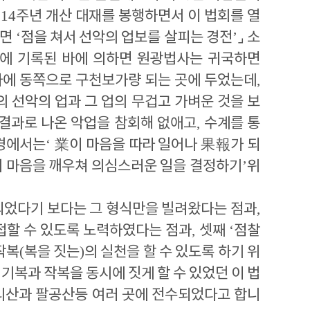
514
주년 개산 대재를 봉행하면서 이 법회를 열
보면
‘
점을 쳐서 선악의 업보를 살피는 경전
’
⌟
소
에 기록된 바에 의하면 원광법사는 귀국하면
문사에 동쪽으로 구천보가량 되는 곳에 두었는데
,
 선악의 업과 그 업의 무겁고 가벼운 것을 보
 결과로 나온 악업을 참회해 없애고
,
수계를 통
경에서는
‘
業
이 마음을 따라 일어나
果報
가 되
의 마음을 깨우쳐 의심스러운 일을 결정하기
’
위
되었다기 보다는 그 형식만을 빌려왔다는 점과
,
 접할 수 있도록 노력하였다는 점과
,
셋째
‘
점찰
작복
(
복을 짓는
)
의 실천을 할 수 있도록 하기 위
기복과 작복을 동시에 짓게 할 수 있었던 이 법
리산과 팔공산등 여러 곳에 전수되었다고 합니