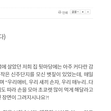
인쇄
다)
석에 살았던 저희 집 뒷마당에는 아주 커다란 감
 작은 신주단지를 모신 볏짚이 있었는데
,
매일
시며
“
우리애비
,
우리 새끼 손자
,
우리 매누리
..
다
도 따라 손을 모아 초쿄렛 많이 먹게 해달라고
런 장면이 그려지시나요
?!