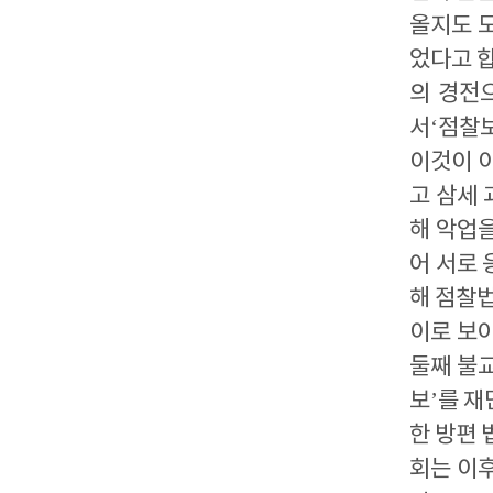
올지도 
었다고 
의 경전
서
‘
점찰
이것이 
고 삼세
해 악업
어 서로
해 점찰
이로 보
둘째
불교
보
’
를 재
한 방편 
회는 이