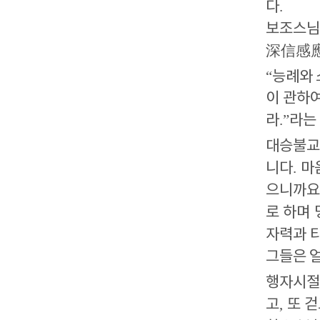
다
.
보조스
深信感
“
능례와 
이 관하
라
.”
라는
대승불교든
니다
.
마
으니까요
로 하며
자력과 
그들은 
행자시절
고
,
또 걷