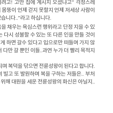
시려고
!
고만 집에 계시지 오셨냐고
”
걱정스레
 몸뚱이 언제 걷지 못할지 언제 저세상 사람이
왔습니다
..”
라고 하십니다
.
을 채우는 욕심스런 행위라고 단정 지을 수 있
 다시 성불할 수 있는 또 다른 인을 만들 것이
게 하면 갈수 있다고 입으로만 떠들며 가지 않
저 다만 갈 뿐인 이들
.
.
과연 누가 더 빨리 목적지
되며 복덕을 닦으면 전륜성왕이 된다고 합니다
.
 빌고 또 발원하며 복을 구하는 저들은
..
부처
 위해 대원을 세운 전륜성왕의 화신은 아닐지
..