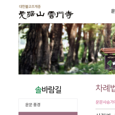
운
솔
차례
솔
바람길
운문사승가대
운문 풍경