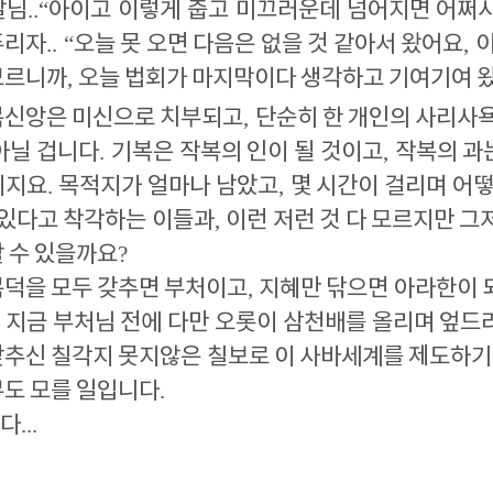
살님
..“
아이고 이렇게 춥고 미끄러운데 넘어지면 어쩌
푸리자
.. “
오늘 못 오면 다음은 없을 것 같아서 왔어요
,
이
모르니까
,
오늘 법회가 마지막이다 생각하고 기여기여 
복신앙은 미신으로 치부되고
,
단순히 한 개인의 사리사욕
아닐 겁니다
.
기복은 작복의 인이 될 것이고
,
작복의 과는
이지요
.
목적지가 얼마나 남았고
,
몇 시간이 걸리며 어떻
 있다고 착각하는 이들과
,
이런 저런 것 다 모르지만 그
할 수 있을까요
?
복덕을 모두 갖추면 부처이고
,
지혜만 닦으면 아라한이 
 지금 부처님 전에 다만 오롯이 삼천배를 올리며 엎드려
갖추신 칠각지 못지않은 칠보로 이 사바세계를 제도하기
무도 모를 일입니다
.
다
...