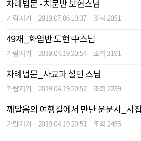
차례법문 - 치문반 보현스님
가람지기
2019.07.06 10:37
조회 2051
|
|
49재_화엄반 도현 中스님
가람지기
2019.04.19 20:54
조회 3191
|
|
차례법문_사교과 설민 스님
가람지기
2019.04.19 20:52
조회 2239
|
|
깨달음의 여행길에서 만난 운문사_사
가람지기
2019.04.19 20:51
조회 2453
|
|