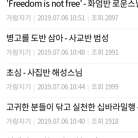
'Freedom is not free' - 화엄반 로운
가람지기
2019.07.06 10:51
조회 2897
|
|
병고를 도반 삼아 - 사교반 범성
가람지기
2019.07.06 10:48
조회 1991
|
|
초심 - 사집반 해성스님
가람지기
2019.07.06 10:44
조회 1999
|
|
고귀한 분들이 닦고 실천한 십바라밀행 
가람지기
2019.07.06 10:40
조회 1918
|
|