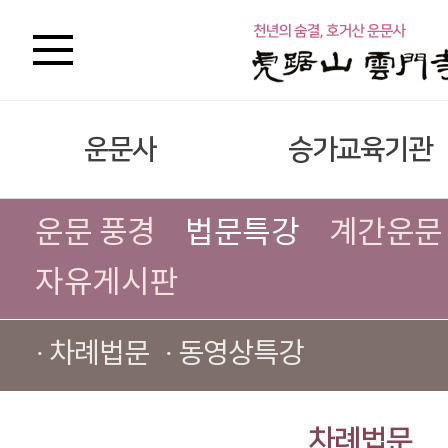
운문사
승가교육기관
운문 풍경
법문특강
계간운문
자유게시판
· 차례법문
· 동영상특강
차례법문