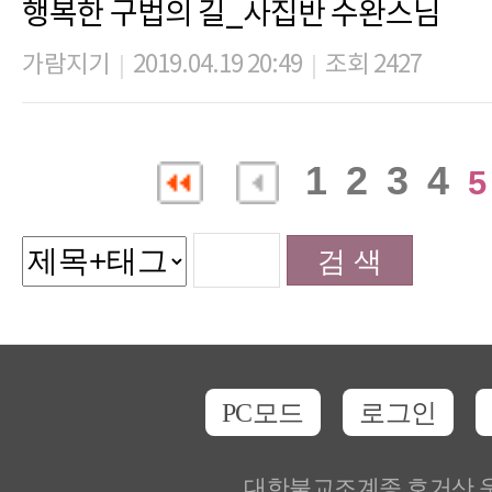
행복한 구법의 길_사집반 수완스님
가람지기
2019.04.19 20:49
조회 2427
|
|
1
2
3
4
5
PC모드
로그인
대한불교조계종 호거산 