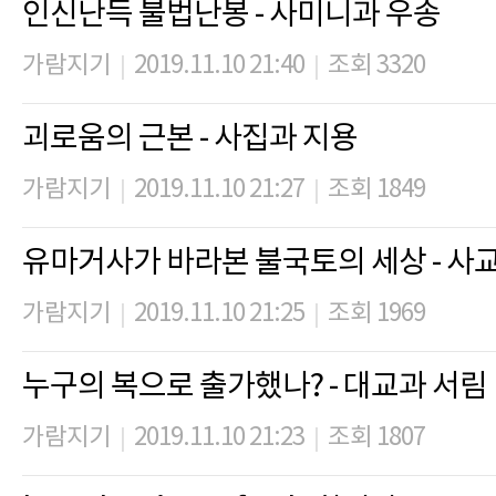
인신난득 불법난봉 - 사미니과 우송
가람지기
2019.11.10 21:40
조회 3320
|
|
괴로움의 근본 - 사집과 지용
가람지기
2019.11.10 21:27
조회 1849
|
|
유마거사가 바라본 불국토의 세상 - 사
가람지기
2019.11.10 21:25
조회 1969
|
|
누구의 복으로 출가했나? - 대교과 서림
가람지기
2019.11.10 21:23
조회 1807
|
|