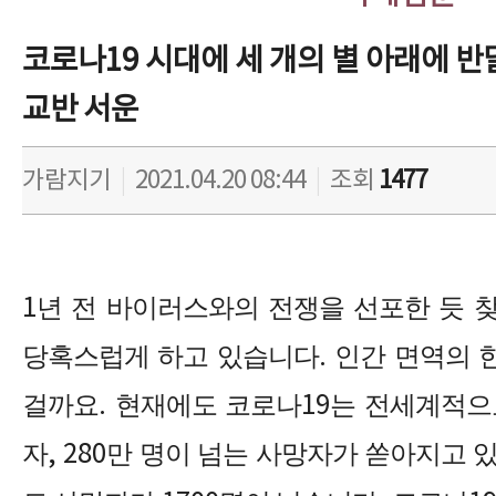
코로나19 시대에 세 개의 별 아래에 반
교반 서운
가람지기
|
2021.04.20 08:44
|
조회
1477
1
년 전 바이러스와의 전쟁을 선포한 듯 
당혹스럽게 하고 있습니다
.
인간 면역의 
걸까요
.
현재에도 코로나
19
는 전세계적
자
, 280
만 명이 넘는 사망자가 쏟아지고 