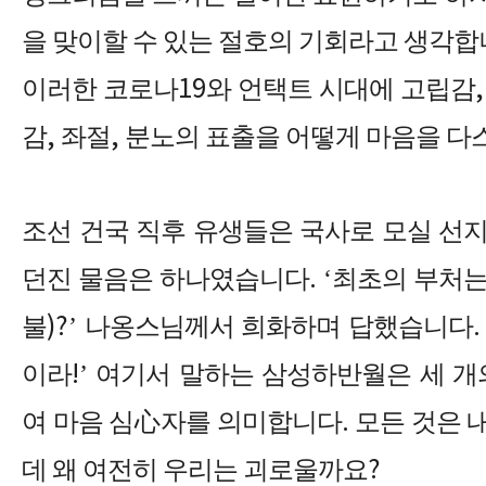
을 맞이할 수 있는 절호의 기회라고 생각
이러한 코로나
19
와 언택트 시대에 고립감
감
,
좌절
,
분노의 표출을 어떻게 마음을 다
조선 건국 직후 유생들은 국사로 모실 선
던진 물음은 하나였습니다
. ‘
최초의 부처
불
)?’
나옹스님께서 희화하며 답했습니다
.
이라
!’
여기서 말하는 삼성하반월은 세 개
여 마음 심
心
자를 의미합니다
.
모든 것은 
데 왜 여전히 우리는 괴로울까요
?