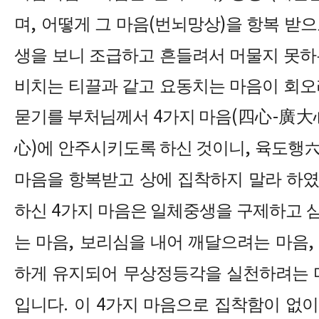
며
,
어떻게 그 마음
(
번뇌망상
)
을 항복 받
생을 보니 조급하고 흔들려서 머물지 못하
비치는 티끌과 같고 요동치는 마음이 회오
묻기를 부처님께서
4
가지 마음
(
四心
-
廣大
心
)
에 안주시키도록 하신 것이니
,
육도행
마음을 항복받고 상에 집착하지 말라 하
하신
4
가지 마음은 일체중생을 구제하고 
는 마음
,
보리심을 내어 깨달으려는 마음
하게 유지되어 무상정등각을 실천하려는 
입니다
.
이
4
가지 마음으로 집착함이 없이