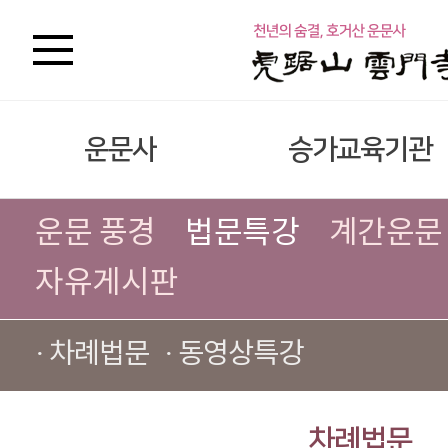
운문사
승가교육기관
운문 풍경
법문특강
계간운문
자유게시판
· 차례법문
· 동영상특강
차례법문