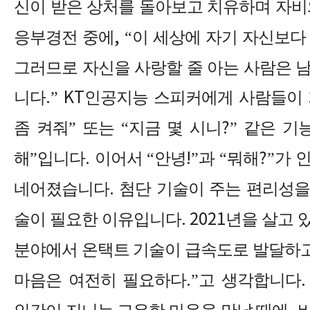
신이 받은 상처를 돌아보고 치유하며 자
응부경전 중에
, “
이 세상에 자기 자신보다
그러므로 자신을 사랑할 줄 아는 사람은 
니다
.” KT
인공지능 스피커에게 사람들이 
좀 켜줘
”
또는
“
지금 몇 시니
?”
같은 기
해
”
입니다
.
이어서
“
안녕
!”
과
“
뭐해
?”
가 
네어졌습니다
.
첨단 기술이 주는 편리성
술이 필요한 이유입니다
. 2021
년을 살고 
분야에서 온택트 기술이 급속도로 발달하
마음은 여전히 필요하다
.”
고 생각합니다