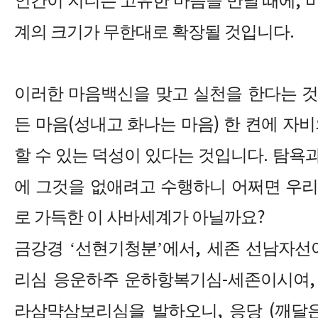
인간이 지니는 고유한 마음을 만날 때에
,
계의 크기가 무한대로 확장될 것입니다
.
이러한 마음백신을 맞고 실천을 한다는 것
든 마음
(
성내고 화나는 마음
)
한 켠에 자비
할 수 있는 덕성이 있다는 것입니다
.
탐욕과
에 그것을 없애려고 수행하니 어쩌면 우리
로 가득한 이 사바세계가 아닐까요
?
금강경
‘
선현기청분
’
에서
,
세존 선남자선
리심 응운하주 운하항복기심
-
세존이시여
라삼먁삼보리심을 발하오니
,
응당
(
깨달