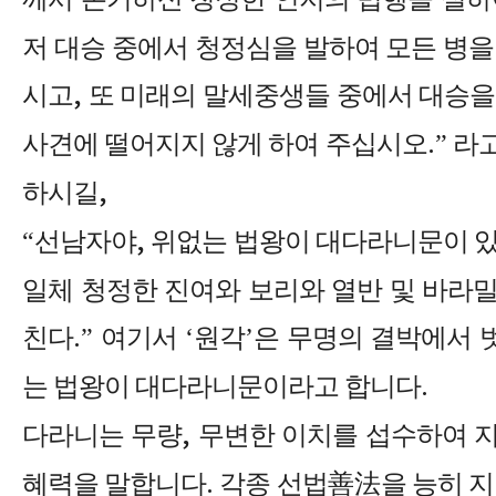
저 대승 중에서 청정심을 발하여 모든 병을
시고
,
또 미래의 말세중생들 중에서 대승을
사견에 떨어지지 않게 하여 주십시오
.”
라고
하시길
,
“
선남자야
,
위없는 법왕이 대다라니문이 
일체 청정한 진여와 보리와 열반 및 바라
친다
.”
여기서
‘
원각
’
은 무명의 결박에서 
는 법왕이 대다라니문이라고 합니다
.
다라니는 무량
,
무변한 이치를 섭수하여 
혜력을 말합니다
.
각종 선법
善法
을 능히 