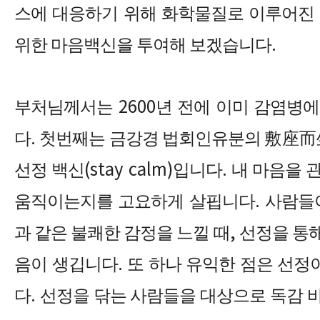
스에 대응하기 위해 화학물질로 이루어진
위한 마음백신을 투여해 보겠습니다
.
부처님께서는
2600
년 전에 이미 감염병
다
.
첫번째는 금강경 법회인유분의
敷座而
선정 백신
(stay calm)
입니다
.
내 마음을 
움직이는지를 고요하게 살핍니다
.
사람들
과 같은 불쾌한 감정을 느낄 때
,
선정을 통
음이 생깁니다
.
또 하나 유익한 점은 선
다
.
선정을 닦는 사람들을 대상으로 독감 