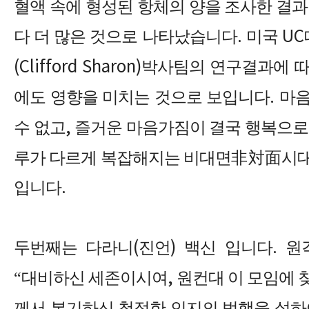
혈액 속에 형성된 항체의 양을 조사한 결과
다 더 많은 것으로 나타났습니다
.
미국
UC
(Clifford Sharon)
박사팀의 연구결과에 따
에도 영향을 미치는 것으로 보입니다
.
마음
수 없고
,
즐거운 마음가짐이 결국 행복으로
루가 다르게 복잡해지는 비대면
非対面
시대
입니다
.
두번째는 다라니
(
진언
)
백신 입니다
.
원
“
대비하신 세존이시여
,
원컨대 이 모임에 
께서 본기하신 청정한 인지의 법행을 설