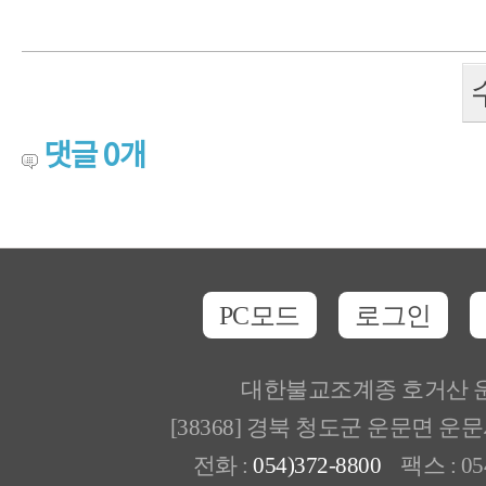
댓글
0
개
PC모드
로그인
대한불교조계종 호거산 
[38368] 경북 청도군 운문면 운
전화 :
054)372-8800
팩스 : 054