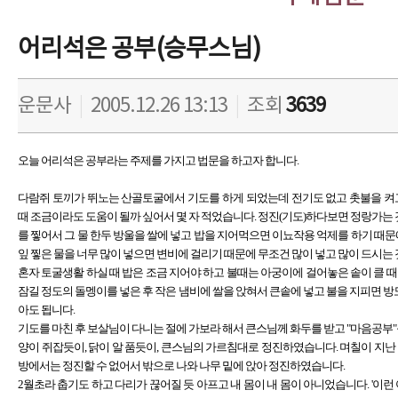
어리석은 공부(승무스님)
운문사
|
2005.12.26 13:13
|
조회
3639
오늘 어리석은 공부라는 주제를 가지고 법문을 하고자 합니다.
다람쥐 토끼가 뛰노는 산골토굴에서 기도를 하게 되었는데 전기도 없고 촛불을 켜
때 조금이라도 도움이 될까 싶어서 몇 자 적었습니다. 정진(기도)하다보면 정랑가는 
를 찧어서 그 물 한두 방울을 쌀에 넣고 밥을 지어먹으면 이뇨작용 억제를 하기 때
잎 찧은 물을 너무 많이 넣으면 변비에 걸리기 때문에 무조건 많이 넣고 많이 드시
혼자 토굴생활 하실 때 밥은 조금 지어야 하고 불때는 아궁이에 걸어놓은 솥이 클 
잠길 정도의 돌멩이를 넣은 후 작은 냄비에 쌀을 앉혀서 큰솥에 넣고 불을 지피면 방
아도 됩니다.
기도를 마친 후 보살님이 다니는 절에 가보라 해서 큰스님께 화두를 받고 "마음공부
양이 쥐잡듯이, 닭이 알 품듯이, 큰스님의 가르침대로 정진하였습니다. 며칠이 지난 후
방에서는 정진할 수 없어서 밖으로 나와 나무 밑에 앉아 정진하였습니다.
2월초라 춥기도 하고 다리가 끊어질 듯 아프고 내 몸이 내 몸이 아니었습니다. '이