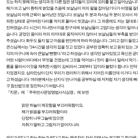
도는 하지 못해.'라는 생각과 또 다른 많은 생각들이 꼬리에 꼬리를 물고 일어났습니다
해가 뜨고 날이 환하게 밝았을 즈음에 보살님이 저의 팔을 잡아당기다가 비명을 질
보살님의 어깨 근육이 늘어났던 것입니다. 보살님 두 분과 처사님 두 분이 오셔서 
좌한 상태로 굳어버린 다리를 억지로 풀어서 씻겼습니다. 그 와중에도 저는 절대로
진하였습니다. 시간이 지나면서 마음 한구석에 보살님들이 고맙다는 생각이 일어
습니다. 굳었던 몸이라 저의 의지대로 움직여지지 않아서 보살님들의 부축을 받으
주셨습니다. 화두도 들지 말고 마음을 편안하게 하라 하셨습니다. 그리고 잠이 들었
큰스님께서는 "24시간을 생각의 집을 짓고 있었다. 공부란 정확히 보고 듣되 있는 
각의 마구니에 속아 큰일날 뻔했다."라고 하셨습니다. 생각만 살아있었고 육신은 굳
어떤 사람이 바다에서 무엇을 건졌는데 그것을 먹어보니 맛이 좋아서 말려서 먹기 
름을 몰라서 이것을 채취한 사람이 김씨라서 그때부터 '김'이라 불렀다 합니다. 만
지었겠지요. 삼라만상이 단지 우리가 편리하기 위해서 지어진 이름인데 이거다 저거
고 하셨습니다. 여러분께서는 선지식 만나 마음 공부하실 때 저처럼 자기 생각에 빠
구 참선법'으로 정진하시기 바랍니다.
『치문』에 「주위빈사문망명법사식심명」에 보면
맑은 하늘이 깨끗함을 부끄러워함이요,
해가 밝음을 부끄러워함이라.
단정히 나무그늘에 앉으면
자취가 멸하고 그림자가 없어지니라.
우리가 맑다고 하는 하늘과 밝다고 하는 해조차도 자성 앞에서는 부끄럽고 한 마음