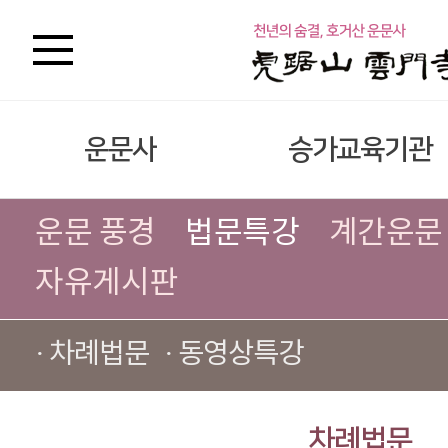
운문사
승가교육기관
운문 풍경
법문특강
계간운문
자유게시판
· 차례법문
· 동영상특강
차례법문