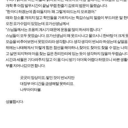
개학 후 아침 발우시간이 끝날 무렵 한줄기 감로의 법문이 들렸습니다.
"한 마디 하겠는데 좀 떠들지마. 왜 그렇게 떠드는지 모르겠어."
때와 장소를 개의치 않고 학인들을 가르치시는 학감스님의 말씀이 부드러운 말 한
오전 요가수업이 있었는데 요가선생님께서
"스님들께서는 조용히 계시기 때문에 운동을 많이 하셔야 합니다."
스님들이 모두 웃었습니다. 요가선생님이 왜 웃으시냐고 물으시니 한바탕 더 크게 
모습을 비추어보면서 웃었으리라 생각합니다. 생각 생각이 번뇌라 하셨는데 살얼음 
뒤에는 나태해져서 '이렇게 힘든 참선을 해야하나, 찾아도 찾아도 찾을 수 없는 나
고 살면 되지'하며 마음 찾는 길은 천리만리에 있는 듯이 생각하지 않을까 두렵습니다
시간과 세월은 기다려주지 않고 이 몸 다시 받기 더더욱 어렵다 하였으니 바쁜 생
부를 지어나갔으면 합니다.
곳곳이 망상이요, 쌓인 것이 번뇌지만
대장부 어디간들 금생해탈 못하리요.
나무아미타불.
성불합시다.