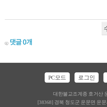
댓글
0
개
PC모드
로그인
대한불교조계종 호거산 
[38368] 경북 청도군 운문면 운