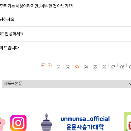
꾸로 가는 세상이라지만...너무 한 것 아닌가요!
녕하세요
RE: 안녕하세요
의 드립니다.
61
62
63
64
65
66
67
68
6