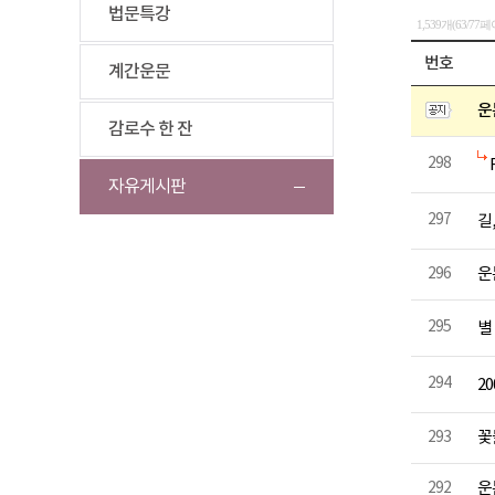
법문특강
1,539개(63/77
번호
계간운문
운
감로수 한 잔
298
자유게시판
297
길,
296
운
295
별
294
2
293
꽃
292
운