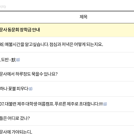
페이지)
제목
문사 동문회 장학금 안내
RE: 예불시간을 알고싶습니다. 점심과 저녁은 어떻게 되는지요..
 도반 - 默
문사에서 하루정도 묵을수 있나요?
 하나 꽃불 피우다
007. 대불련 제주 대학생 여름캠프. 푸르른 제주로 초대합니다.!!!
들은 어디로 갔나?
문사에 가야되는디..