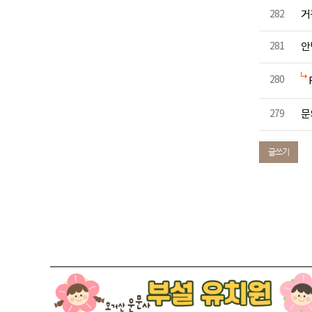
282
거
281
안
280
279
문
글쓰기