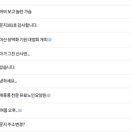
꺼비 보고 놀란 가슴
문지101호 감사합니다.
야산 성역화 기원 대법회 개최
마가 그친 산사엔....
맙습니다.
녕하세요....
매중풍 전문 유료노인요양원
여름 오후...
문지 주소변경?