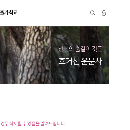
출가학교
천년의 숨결이 깃든
호거산 운문사
경우 삭제될 수 있음을 알려드립니다.