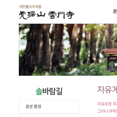
운
솔
자유
솔
바람길
자유로운 주
운문 풍경
그러나 부적