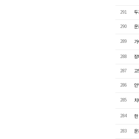
291
두
290
운
289
가
288
장
287
고
286
안
285
치
284
한 
283
운