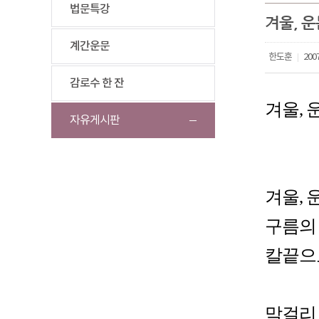
법문특강
겨울, 운
계간운문
한도훈
2007
|
감로수 한 잔
겨울, 
자유게시판
겨울,
구름의
칼끝으
막걸리