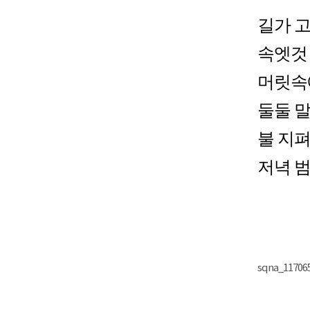
길가 
속엣것
머릿속
둘둘 
불 지
저녁 범
sqna_117065