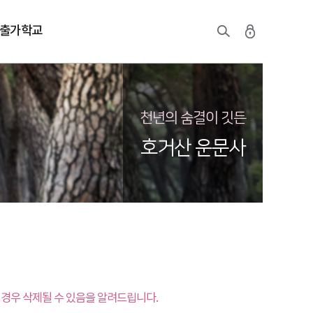
출가학교
천년의 숨결이 깃든
호거산 운문사
경우 삭제될 수 있음을 알려드립니다.