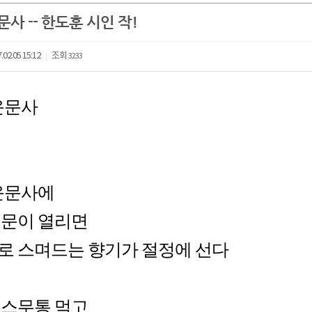
문사 -- 한도훈 시인 작!
.02.05 15:12
조회
3233
|
운문사
 운문사에
 문이 열리면
로 스며드는 향기가 절정에 선다
 스무통 먹고