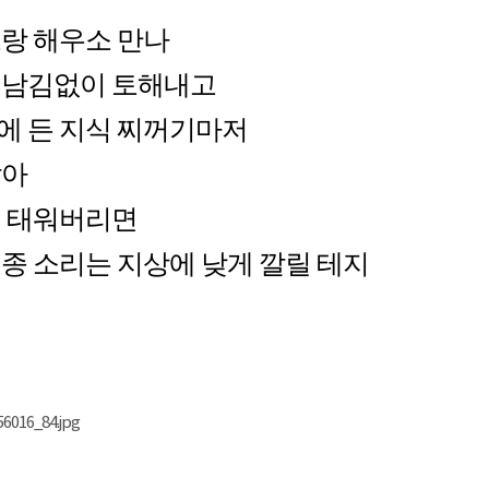
고랑 해우소 만나
 남김없이 토해내고
에 든 지식 찌꺼기마저
말아
펴 태워버리면
종 소리는 지상에 낮게 깔릴 테지
6016_84.jpg