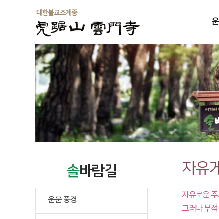
운
솔
자유
솔
바람길
자유로운 주
운문 풍경
그러나 부적