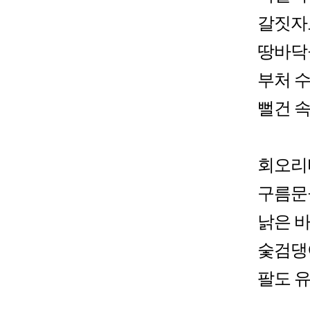
갈짓자
땅바닥
부처 
뻘건 
회오리
구름문
낡은 
숯검댕
팔도 