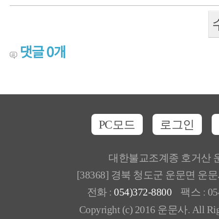
댓글
0
개
PC모드
로그인
대한불교조계종 호거산 
[38368] 경북 청도군 운문면 운
전화 :
054)372-8800
팩스 : 054
Copyright (c) 2016 운문사. All Rig