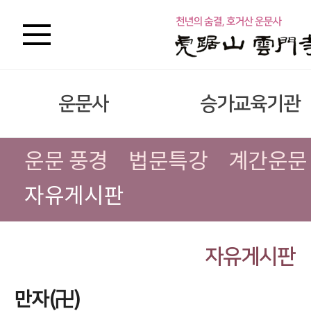
운문사
승가교육기관
운문 풍경
법문특강
계간운문
자유게시판
자유게시판
만자(卍)