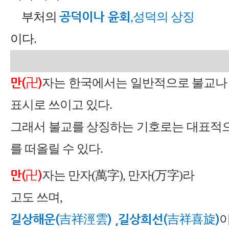
공덕이나 윤회
부처의
,
성덕의 상징
이다.
만(卍)
자는 한국에서는 일반적으로 불교나
표시로 쓰이고 있다.
그래서 불교를 상징하는 기호로는 대표적
를 떠올릴 수 있다.
만(卍)
자는 만자(萬字), 만자(万字)라
고도 쓰며,
길상해운(吉祥涇雲) ,길상희선(吉祥喜旋)