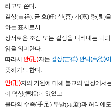
라고도 쓴다.
길상(吉祥), 곧 호(好) 선(善) 가(嘉) 량(良)
하는 표시로서
상서로운 조짐 또는 길상을 나타내는 덕의
임을 의미한다.
만(卍)
길상(吉祥) 만덕(萬德)이
따라서
자는
뜻하기도 한다.
만(卍)
자의 기원에 대해 불교의 입장에서는
이 덕상(德相)이 있었고
불타의 수족(手足) 두발(頭髮)과 허리에