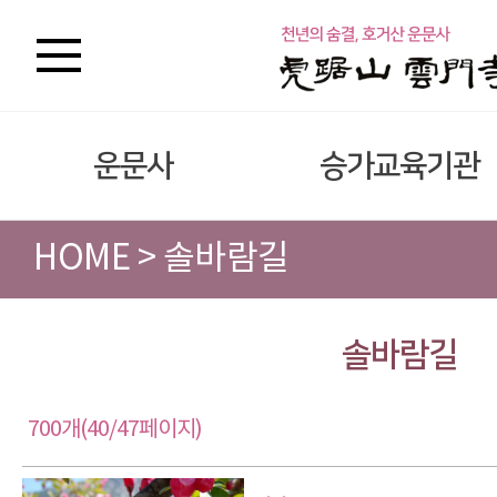
운문사
승가교육기관
HOME > 솔바람길
솔바람길
700개(40/47페이지)