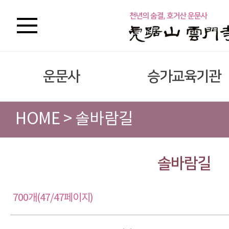
운문사
승가교육기관
HOME > 솔바람길
솔바람길
700개(47/47페이지)