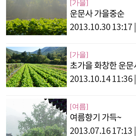
[가을]
운문사 가을중순
2013.10.30 13:17
|
[가을]
초가을 화창한 운문
2013.10.14 11:36
|
[여름]
여름향기 가득~
2013.07.16 17:13
|