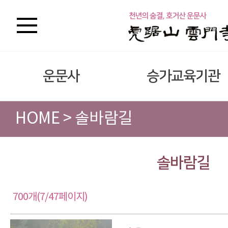
운문사
승가교육기관
HOME > 솔바람길
솔바람길
700개(7/47페이지)