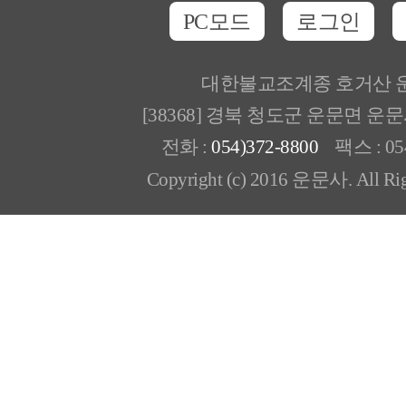
PC모드
로그인
대한불교조계종 호거산 
[38368] 경북 청도군 운문면 운
전화 :
054)372-8800
팩스 : 054
Copyright (c) 2016 운문사. All Rig