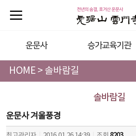
운문사
승가교육기관
HOME > 솔바람길
솔바람길
운문사 겨울풍경
최고관리자
|
2016.01.26 14:39
|
조회
8203