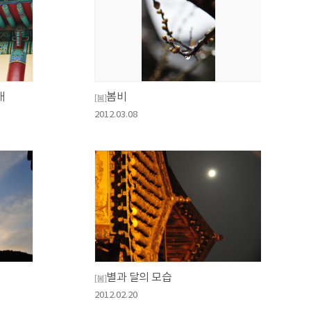
배
봄비
[봄]
2012.03.08
별과 달의 모습
[봄]
2012.02.20