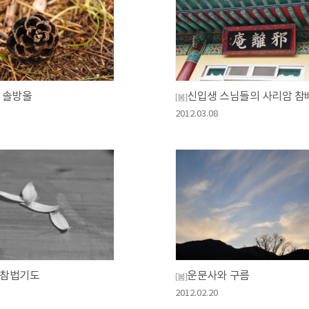
 솔방울
신입생 스님들의 사리암 참
[봄]
2012.03.08
참법기도
운문사와 구름
[봄]
2012.02.20