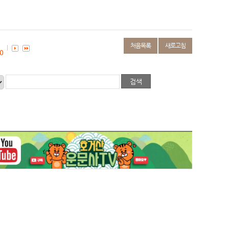
처음목록
새로고침
0