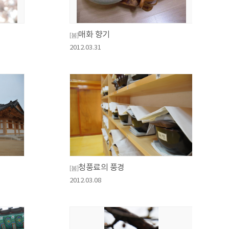
매화 향기
[봄]
2012.03.31
청풍료의 풍경
[봄]
2012.03.08