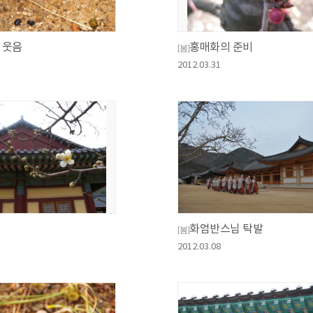
 웃음
홍매화의 준비
[봄]
2012.03.31
화엄반스님 탁발
[봄]
2012.03.08