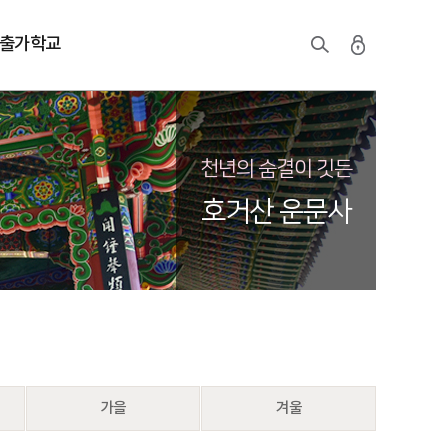
출가학교
천년의 숨결이 깃든
호거산 운문사
가을
겨울