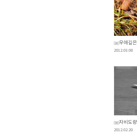
우애깊은
[봄]
2012.03.08
자비도량
[봄]
2012.02.20