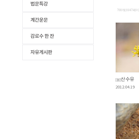
법문특강
700개(10/47페
계간운문
감로수 한 잔
자유게시판
산수유
[봄]
2012.04.19