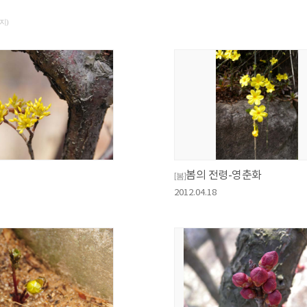
이지)
봄의 전령-영춘화
[봄]
2012.04.18