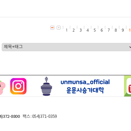
1
2
3
4
5
6
7
8
9
1
4)372-8800
팩스 : 054)371-0359