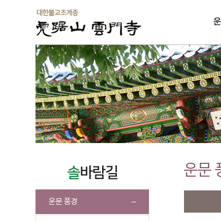
운
솔
운문 
솔
바람길
운문 풍경