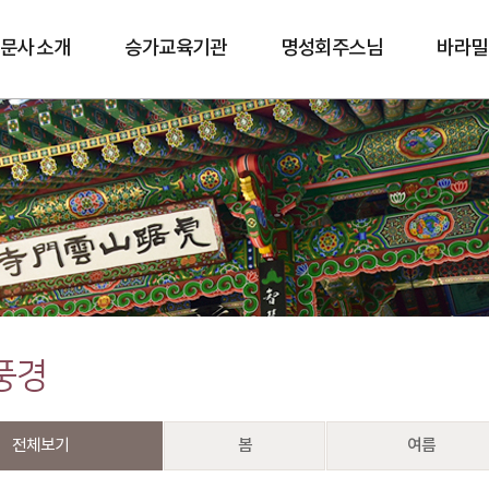
문사 소개
승가교육기관
명성회주스님
바라밀
바람길
풍경
전체보기
봄
여름