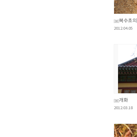
복수초의
[봄]
2012.04.05
개화
[봄]
2012.03.18