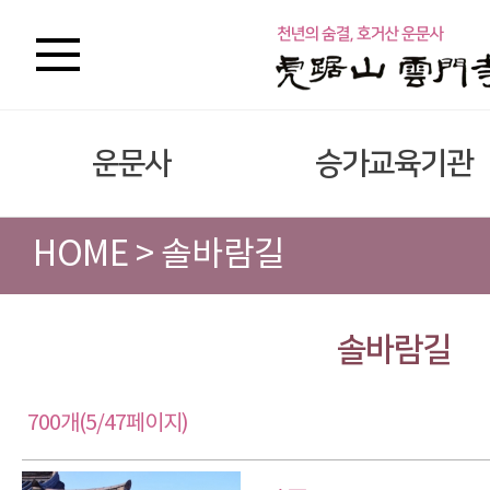
운문사
승가교육기관
HOME > 솔바람길
솔바람길
700개(5/47페이지)