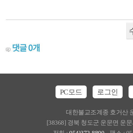
댓글
0
개
PC모드
로그인
대한불교조계종 호거산 
[38368] 경북 청도군 운문면 운