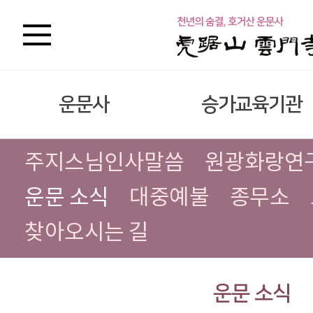
운문사
승가교육기관
주지스님인사말씀
원광화랑연
운문 소식
대중예불
종무소
찾아오시는 길
운문 소식