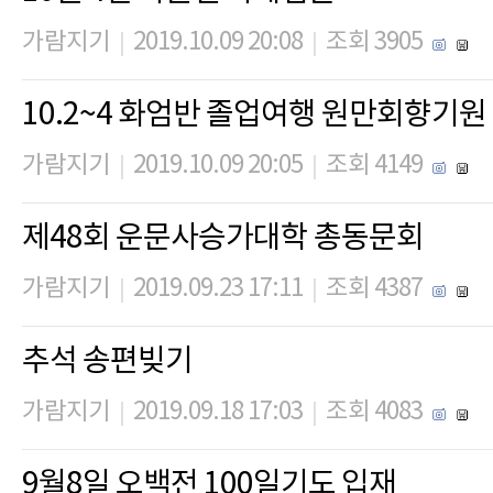
가람지기
2019.10.09 20:08
조회 3905
|
|
10.2~4 화엄반 졸업여행 원만회향기
가람지기
2019.10.09 20:05
조회 4149
|
|
제48회 운문사승가대학 총동문회
가람지기
2019.09.23 17:11
조회 4387
|
|
추석 송편빚기
가람지기
2019.09.18 17:03
조회 4083
|
|
9월8일 오백전 100일기도 입재