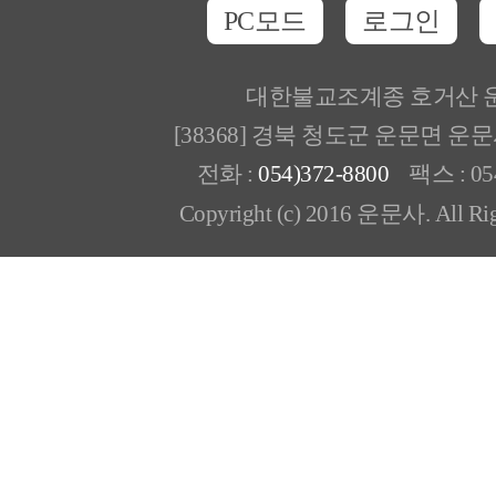
PC모드
로그인
대한불교조계종 호거산 
[38368] 경북 청도군 운문면 운
전화 :
054)372-8800
팩스 : 054
Copyright (c) 2016 운문사. All Rig