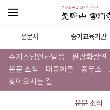
운문사
승가교육기관
주지스님인사말씀
원광화랑연
운문 소식
대중예불
종무소
찾아오시는 길
운문 소식