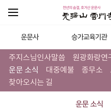
운문사
승가교육기관
주지스님인사말씀
원광화랑연
운문 소식
대중예불
종무소
찾아오시는 길
운문 소식