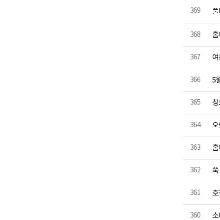
369
풀
368
홈
367
여
366
5
365
청
364
오
363
홈
362
쑥
361
호
360
소