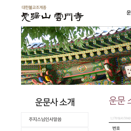
운
솔
운문 
운문사 소개
1,178개(41/59
주지스님인사말씀
번호