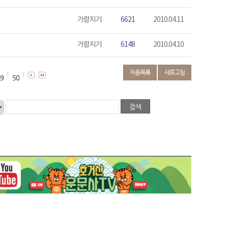
가람지기
6621
2010.04.11
가람지기
6148
2010.04.10
처음목록
새로고침
9
50