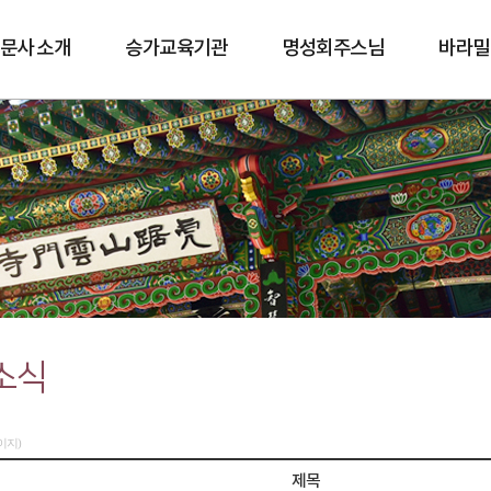
문사 소개
승가교육기관
명성회주스님
바라밀
바람길
소식
페이지)
제목