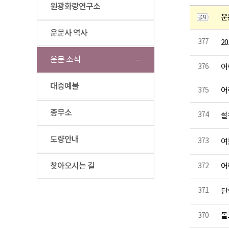
원광화랑연구소
운
운문사 역사
377
2
운문 소식
376
어
대중예불
375
어
종무소
374
설
도량안내
373
여
찾아오시는 길
372
어
371
단
370
돌