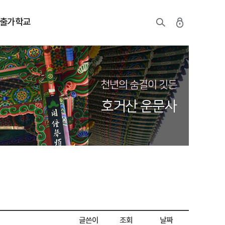
출가학교
천년의 숨결이 깃든
호거산 운문사
글쓴이
조회
날짜