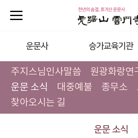
운문사
승가교육기관
주지스님인사말씀
원광화랑연
운문 소식
대중예불
종무소
찾아오시는 길
운문 소식