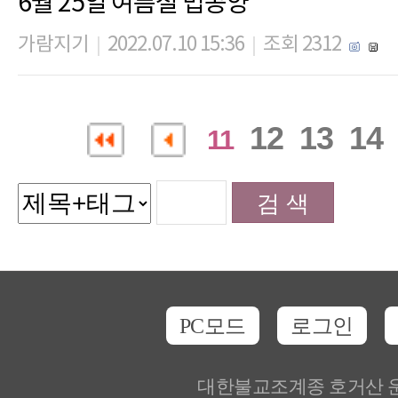
6월 25일 여름철 법공양
가람지기
2022.07.10 15:36
조회 2312
|
|
12
13
14
11
PC모드
로그인
대한불교조계종 호거산 