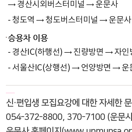
→
→
경산시외버스터미널
운문사
→
→
- 청도역
청도버스터미널
운문사
승용차 이용
→
→
- 경산IC(하행선)
진량방면
자인
→
→
- 서울산IC(상행선)
언양방면
운
신·편입생 모집요강에 대한 자세한 
054-372-8800, 370-7100 (운문
운문사 홈페이지(www.unmunsa.or