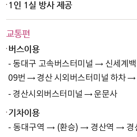
1인 1실 방사 제공
교통편
버스이용
→
- 동대구 고속버스터미널
신세계백화
→
→
09번
경산 시외버스터미널 하차
→
- 경산시외버스터미널
운문사
기차이용
→
→
→
- 동대구역
(환승)
경산역
경산