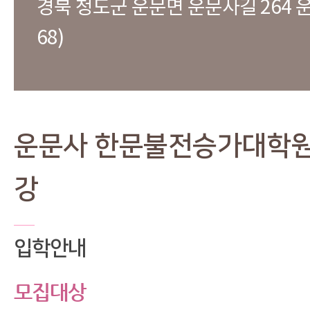
경북 청도군 운문면 운문사길 264 운
68)
운문사 한문불전승가대학원
강
입학안내
모집대상