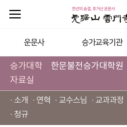
운문사
승가교육기관
승가대학
한문불전승가대학원
자료실
· 소개
· 연혁
· 교수스님
· 교과과정
· 청규