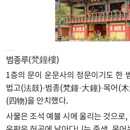
범종루(梵鐘樓)
1층의 문이 운문사의 정문이기도 한 
법고(法鼓)·범종(梵鐘·大鐘)·목어(木
(四物)을 안치했다.
사물은 조석 예불 시에 울리는 것으로, 
운판은 허공에 날아다니는 중생, 목어는