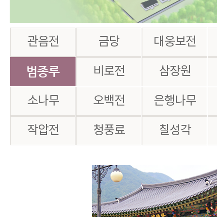
관음전
금당
대웅보전
범종루
비로전
삼장원
소나무
오백전
은행나무
작압전
청풍료
칠성각