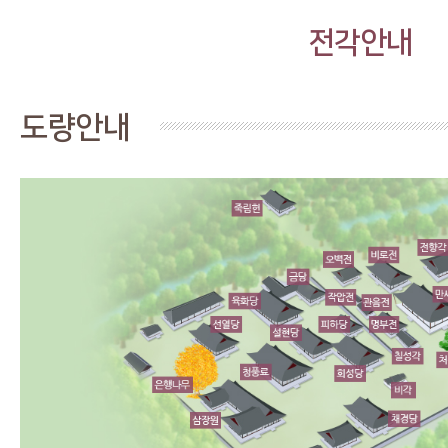
전각안내
도량안내