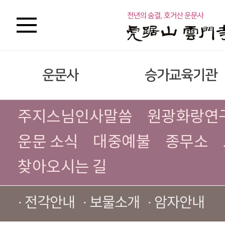
운문사
승가교육기관
주지스님인사말씀
원광화랑연
운문 소식
대중예불
종무소
찾아오시는 길
· 전각안내
· 보물소개
· 암자안내